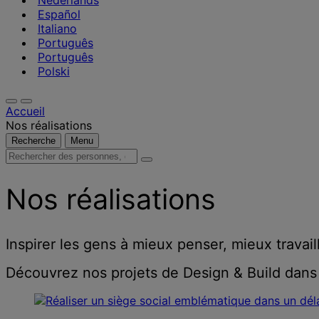
Nederlands
Español
Italiano
Português
Português
Polski
Accueil
Nos réalisations
Recherche
Menu
Rechercher
des
personnes,
Nos réalisations
des
lieux,
des
actualités
Inspirer les gens à mieux penser, mieux travail
et
des
Découvrez nos projets de Design & Build dans
informations