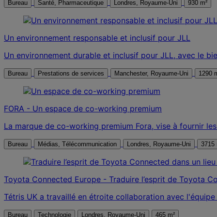
Bureau
Santé, Pharmaceutique
Londres, Royaume-Uni
930 m²
Un environnement responsable et inclusif pour JLL
Un environnement durable et inclusif pour JLL, avec le bi
Bureau
Prestations de services
Manchester, Royaume-Uni
1290 
FORA - Un espace de co-working premium
La marque de co-working premium Fora, vise à fournir les 
Bureau
Médias, Télécommunication
Londres, Royaume-Uni
3715
Toyota Connected Europe - Traduire l’esprit de Toyota C
Tétris UK a travaillé en étroite collaboration avec l'équi
Bureau
Technologie
Londres, Royaume-Uni
465 m²