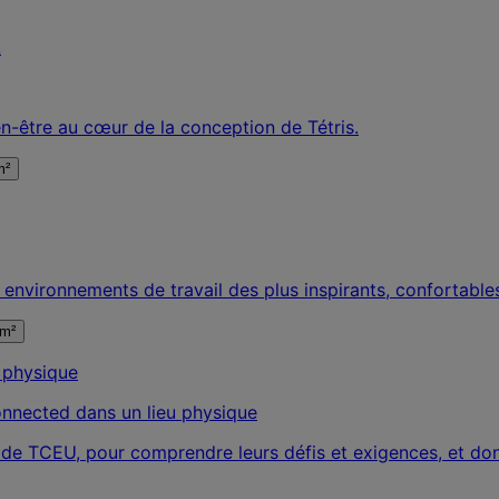
en-être au cœur de la conception de Tétris.
m²
environnements de travail des plus inspirants, confortables
 m²
onnected dans un lieu physique
pe de TCEU, pour comprendre leurs défis et exigences, et don