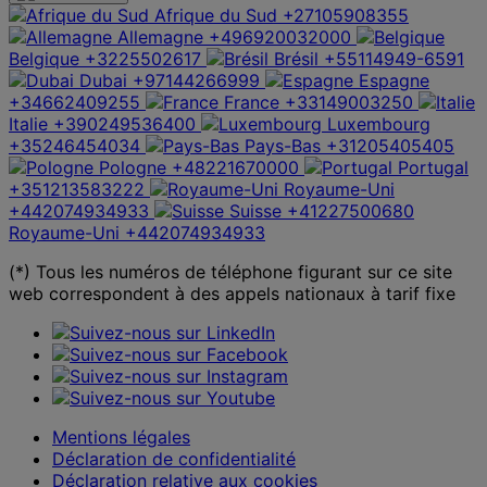
Afrique du Sud
+27105908355
Allemagne
+496920032000
Belgique
+3225502617
Brésil
+55114949-6591
Dubai
+97144266999
Espagne
+34662409255
France
+33149003250
Italie
+390249536400
Luxembourg
+35246454034
Pays-Bas
+31205405405
Pologne
+48221670000
Portugal
+351213583222
Royaume-Uni
+442074934933
Suisse
+41227500680
Royaume-Uni
+442074934933
(*) Tous les numéros de téléphone figurant sur ce site
web correspondent à des appels nationaux à tarif fixe
Mentions légales
Déclaration de confidentialité
Déclaration relative aux cookies