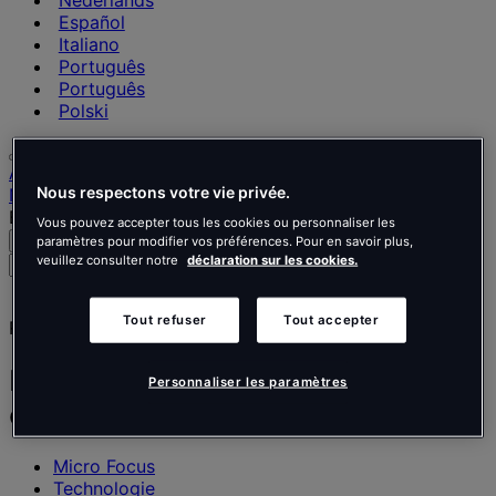
Nederlands
Español
Italiano
Português
Português
Polski
Accueil
Nous respectons votre vie privée.
Nos réalisations
Bureaux Micro Focus : identité, confort et innovation
Vous pouvez accepter tous les cookies ou personnaliser les
Recherche
Menu
paramètres pour modifier vos préférences. Pour en savoir plus,
Rechercher
veuillez consulter notre
déclaration sur les cookies.
des
personnes,
Tout refuser
Tout accepter
Réalisation
des
lieux,
des
Bureaux Micro Focus : identité,
Personnaliser les paramètres
actualités
confort et innovation
et
des
informations
Micro Focus
Technologie