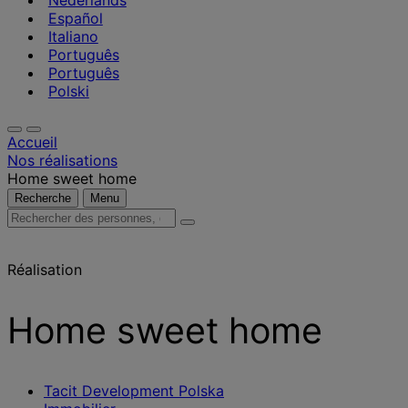
Nederlands
Español
Italiano
Português
Português
Polski
Accueil
Nos réalisations
Home sweet home
Recherche
Menu
Rechercher
des
personnes,
Réalisation
des
lieux,
des
Home sweet home
actualités
et
des
informations
Tacit Development Polska