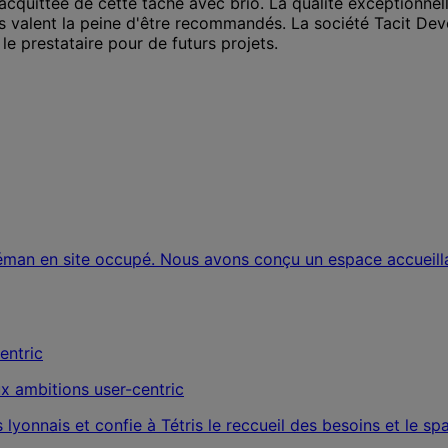
acquittée de cette tâche avec brio. La qualité exceptionnell
ts valent la peine d'être recommandés. La société Tacit D
e prestataire pour de futurs projets.
 Léman en site occupé. Nous avons conçu un espace accueilla
 ambitions user-centric
yonnais et confie à Tétris le reccueil des besoins et le sp