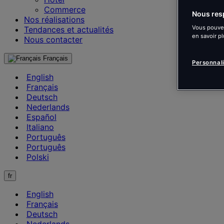
Commerce
Nous resp
Nos réalisations
Vous pouvez
Tendances et actualités
en savoir pl
Nous contacter
Français
Personnal
English
Français
Deutsch
Nederlands
Español
Italiano
Português
Português
Polski
fr
English
Français
Deutsch