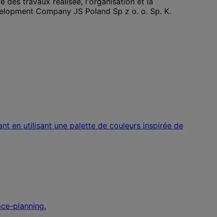
e des travaux réalisée, l'organisation et la
evelopment Company JS Poland Sp z o. o. Sp. K.
nt en utilisant une palette de couleurs inspirée de
ace-planning.