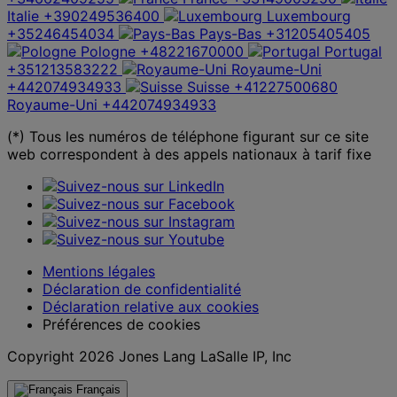
Italie
+390249536400
Luxembourg
+35246454034
Pays-Bas
+31205405405
Pologne
+48221670000
Portugal
+351213583222
Royaume-Uni
+442074934933
Suisse
+41227500680
Royaume-Uni
+442074934933
(*) Tous les numéros de téléphone figurant sur ce site
web correspondent à des appels nationaux à tarif fixe
Mentions légales
Déclaration de confidentialité
Déclaration relative aux cookies
Préférences de cookies
Copyright 2026 Jones Lang LaSalle IP, Inc
Français