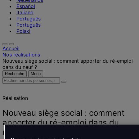
Nederlands
Español
Italiano
Português
Português
Polski
Accueil
Nos réalisations
Nouveau siège social : comment apporter du ré-emploi
dans du neuf ?
Recherche
Menu
Rechercher
des
personnes,
Réalisation
des
lieux,
des
Nouveau siège social : comment
actualités
apporter du ré-emploi dans du
et
des
neuf ?
informations