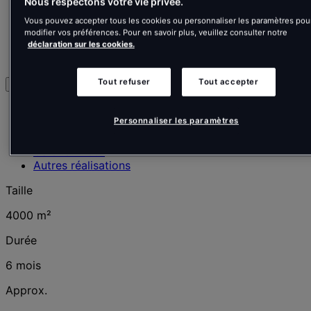
Nous respectons votre vie privée.
Tisserin
Vous pouvez accepter tous les cookies ou personnaliser les paramètres pou
Immobilier
modifier vos préférences. Pour en savoir plus, veuillez consulter notre
Bureau
déclaration sur les cookies.
Lille, France
Tout refuser
Tout accepter
Explorer
Points clés
Personnaliser les paramètres
Le défi
La solution
Galerie Photo
Autres réalisations
Taille
4000 m²
Durée
6 mois
Approx.