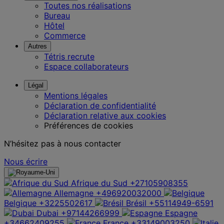
Toutes nos réalisations
Bureau
Hôtel
Commerce
Autres
Tétris recrute
Espace collaborateurs
Légal
Mentions légales
Déclaration de confidentialité
Déclaration relative aux cookies
Préférences de cookies
N’hésitez pas à nous contacter
Nous écrire
Afrique du Sud
+27105908355
Allemagne
+496920032000
Belgique
+3225502617
Brésil
+55114949-6591
Dubai
+97144266999
Espagne
+34662409255
France
+33149003250