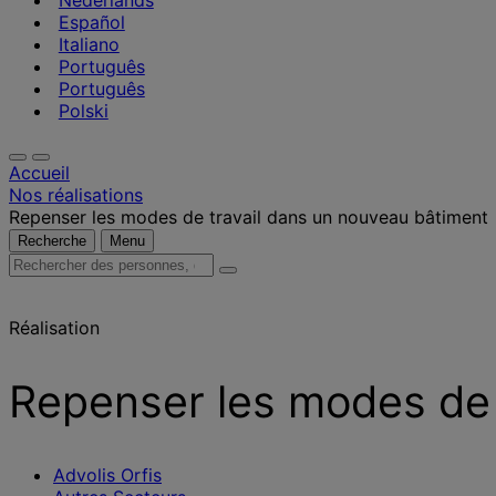
Nederlands
Español
Italiano
Português
Português
Polski
Accueil
Nos réalisations
Repenser les modes de travail dans un nouveau bâtiment
Recherche
Menu
Rechercher
des
personnes,
Réalisation
des
lieux,
des
Repenser les modes de 
actualités
et
des
informations
Advolis Orfis