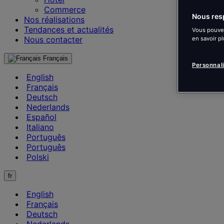
Commerce
Nous resp
Nos réalisations
Tendances et actualités
Vous pouvez
Nous contacter
en savoir pl
Français
Personnal
English
Français
Deutsch
Nederlands
Español
Italiano
Português
Português
Polski
fr
English
Français
Deutsch