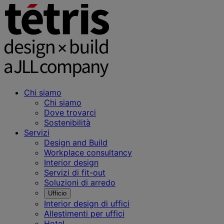
Chi siamo
Chi siamo
Dove trovarci
Sostenibilità
Servizi
Design and Build
Workplace consultancy
Interior design
Servizi di fit-out
Soluzioni di arredo
Ufficio
Interior design di uffici
Allestimenti per uffici
Hotel