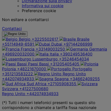
Dichiarazione sulla privacy
Informativa sui cookie
Preferenze cookie
Non esitare a contattarci
Contattaci
Belgio
+3225502617
Brasile
+55114949-6591
Dubai
+97144266999
Francia
+33149003250
Germania
+496920032000
Italia
+390249536400
Lussemburgo
+35246454034
Paesi Bassi
+31205405405
Polonia
+48221670000
Portogallo
+351213583222
Regno Unito
+442074934933
Spagna
+34662409255
Sud Africa
+27105908355
Svizzera
+41227500680
Regno Unito
+442074934933
(*) Tutti i numeri telefonici presenti su questo sito
corrispondono a chiamate a tariffa fissa nazionale