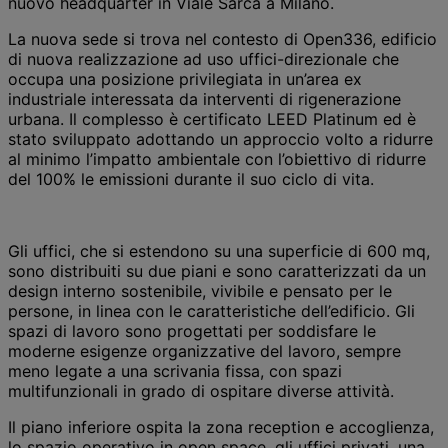
nuovo headquarter in Viale Sarca a Milano.
La nuova sede si trova nel contesto di Open336, edificio
di nuova realizzazione ad uso uffici-direzionale che
occupa una posizione privilegiata in un’area ex
industriale interessata da interventi di rigenerazione
urbana. Il complesso è certificato LEED Platinum ed è
stato sviluppato adottando un approccio volto a ridurre
al minimo l’impatto ambientale con l’obiettivo di ridurre
del 100% le emissioni durante il suo ciclo di vita.
Gli uffici, che si estendono su una superficie di 600 mq,
sono distribuiti su due piani e sono caratterizzati da un
design interno sostenibile, vivibile e pensato per le
persone, in linea con le caratteristiche dell’edificio. Gli
spazi di lavoro sono progettati per soddisfare le
moderne esigenze organizzative del lavoro, sempre
meno legate a una scrivania fissa, con spazi
multifunzionali in grado di ospitare diverse attività.
Il piano inferiore ospita la zona reception e accoglienza,
lo spazio operativo in open space, gli uffici privati, una