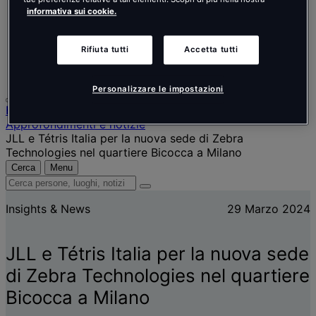
Nederlands
informativa sui cookie.
Español
Italiano
Português
Rifiuta tutti
Accetta tutti
Português
Polski
Personalizzare le impostazioni
Home
Approfondimenti e notizie
JLL e Tétris Italia per la nuova sede di Zebra
Technologies nel quartiere Bicocca a Milano
Cerca
Menu
Cerca
persone,
Insights & News
29 Marzo 2024
luoghi,
notizie
e
JLL e Tétris Italia per la nuova sede
approfondimenti
di Zebra Technologies nel quartiere
Bicocca a Milano