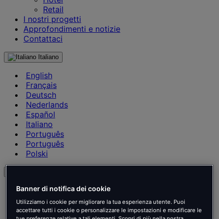
Retail
I nostri progetti
Approfondimenti e notizie
Contattaci
Italiano
English
Français
Deutsch
Nederlands
Español
Italiano
Português
Português
Polski
it
Banner di notifica dei cookie
English
Français
Utilizziamo i cookie per migliorare la tua esperienza utente. Puoi
Deutsch
accettare tutti i cookie o personalizzare le impostazioni e modificare le
tue preferenze relative a tali elementi. Scopri di più nella nostra