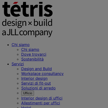
Chi siamo
Chi siamo
Dove trovarci
Sostenibilità
Servizi
Design and Build
Workplace consultancy
Interior design
Servizi di fit-out
Soluzioni di arredo
Ufficio
Interior design di uffici
Allestimenti per uffici
Hotel