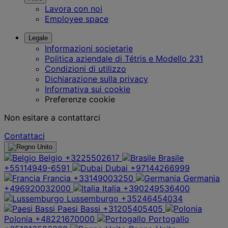
Lavora con noi
Employee space
Legale
Informazioni societarie
Politica aziendale di Tétris e Modello 231
Condizioni di utilizzo
Dichiarazione sulla privacy
Informativa sui cookie
Preferenze cookie
Non esitare a contattarci
Contattaci
Belgio
+3225502617
Brasile
+55114949-6591
Dubai
+97144266999
Francia
+33149003250
Germania
+496920032000
Italia
+390249536400
Lussemburgo
+35246454034
Paesi Bassi
+31205405405
Polonia
+48221670000
Portogallo