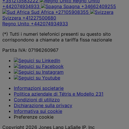
+351213583222
Regno Unito
+442074934933
Spagna
+34662409255
Sud Africa
+27105908355
Svizzera
+41227500680
Regno Unito
+442074934933
(*) Tutti i numeri telefonici presenti su questo sito
corrispondono a chiamate a tariffa fissa nazionale
Partita IVA: 07196260967
Informazioni societarie
Politica aziendale di Tétris e Modello 231
Condizioni di utilizzo
Dichiarazione sulla privacy
Informativa sui cookie
Preferenze cookie
Copyright 2026 Jones Lang LaSalle IP, Inc