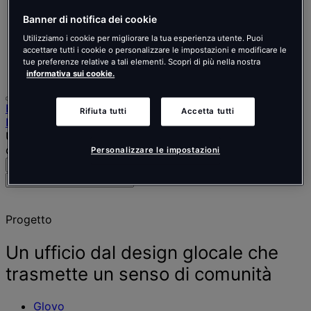
Nederlands
Español
Banner di notifica dei cookie
Italiano
Utilizziamo i cookie per migliorare la tua esperienza utente. Puoi
Português
accettare tutti i cookie o personalizzare le impostazioni e modificare le
Português
tue preferenze relative a tali elementi. Scopri di più nella nostra
Polski
informativa sui cookie.
Home
Rifiuta tutti
Accetta tutti
I nostri progetti
Un ufficio dal design glocale che trasmette un senso di
comunità
Personalizzare le impostazioni
Cerca
Menu
Cerca
persone,
luoghi,
Progetto
notizie
e
approfondimenti
Un ufficio dal design glocale che
trasmette un senso di comunità
Glovo