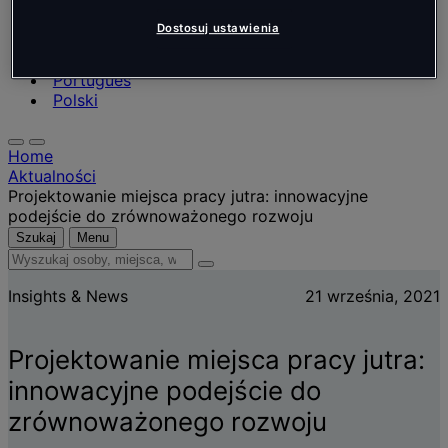
Nederlands
Español
Dostosuj ustawienia
Italiano
Português
Português
Polski
Home
Aktualności
Projektowanie miejsca pracy jutra: innowacyjne
podejście do zrównoważonego rozwoju
Szukaj
Menu
Wyszukaj
osoby,
Insights & News
21 września, 2021
miejsca,
wiadomości
i
Projektowanie miejsca pracy jutra:
informacje
innowacyjne podejście do
zrównoważonego rozwoju