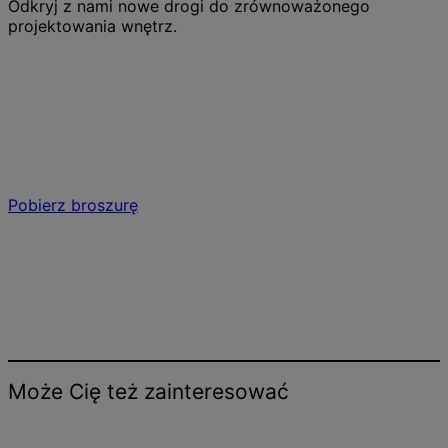
Odkryj z nami nowe drogi do zrównoważonego
projektowania wnętrz.
Tomorrow’s Workplace
Innowacyjne podejście do zrównoważonego
rozwojupoważaniem
Pobierz broszurę
Może Cię też zainteresować