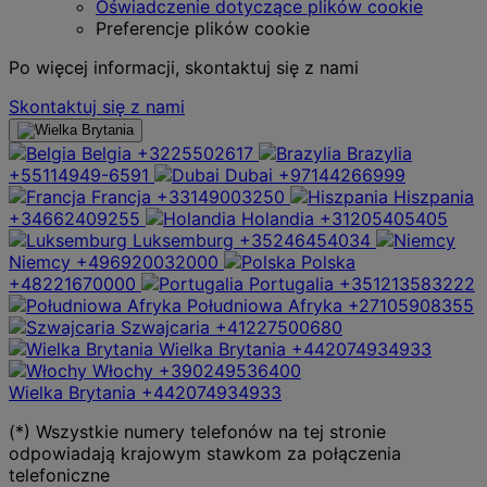
Oświadczenie dotyczące plików cookie
Preferencje plików cookie
Po więcej informacji, skontaktuj się z nami
Skontaktuj się z nami
Belgia
+3225502617
Brazylia
+55114949-6591
Dubai
+97144266999
Francja
+33149003250
Hiszpania
+34662409255
Holandia
+31205405405
Luksemburg
+35246454034
Niemcy
+496920032000
Polska
+48221670000
Portugalia
+351213583222
Południowa Afryka
+27105908355
Szwajcaria
+41227500680
Wielka Brytania
+442074934933
Włochy
+390249536400
Wielka Brytania
+442074934933
(*) Wszystkie numery telefonów na tej stronie
odpowiadają krajowym stawkom za połączenia
telefoniczne