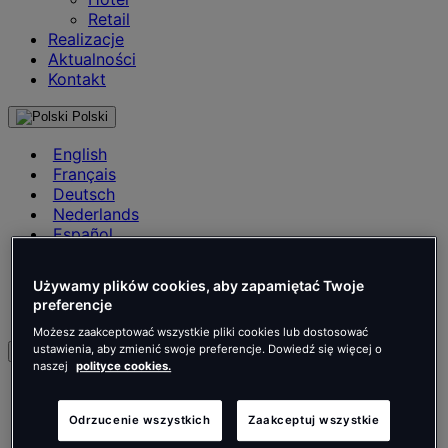
Retail
Realizacje
Aktualności
Kontakt
Polski
English
Français
Deutsch
Nederlands
Español
Italiano
Português
Używamy plików cookies, aby zapamiętać Twoje
Português
preferencje
Polski
Możesz zaakceptować wszystkie pliki cookies lub dostosować
ustawienia, aby zmienić swoje preferencje. Dowiedź się więcej o
pl
naszej
polityce cookies.
English
Français
Odrzucenie wszystkich
Zaakceptuj wszystkie
Deutsch