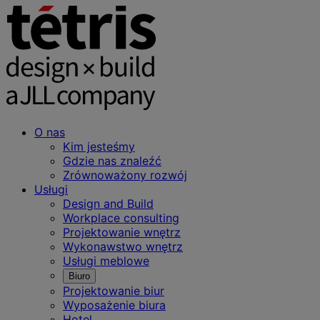
O nas
Kim jesteśmy
Gdzie nas znaleźć
Zrównoważony rozwój
Usługi
Design and Build
Workplace consulting
Projektowanie wnętrz
Wykonawstwo wnętrz
Usługi meblowe
Biuro
Projektowanie biur
Wyposażenie biura
Hotel