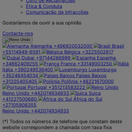
Livro de Reclamações
Ética & Conduta
Comunicação de Infracções
Gostaríamos de ouvir a sua opinião
Contacte-nos
Alemanha
+496920032000
Brasil
+55114949-6591
Bélgica
+3225502617
Dubai
+97144266999
Espanha
+34662409255
França
+33149003250
Itália
+390249536400
Luxemburgo
+35246454034
Países Baixos
+31205405405
Polônia
+48221670000
Portugal
+351213583222
Reino Unido
+442074934933
Suiça
+41227500680
África do Sul
+27105908355
Reino Unido
+442074934933
(*) Todos os números de telefone que constam deste
website correspondem a chamada com taxa fixa