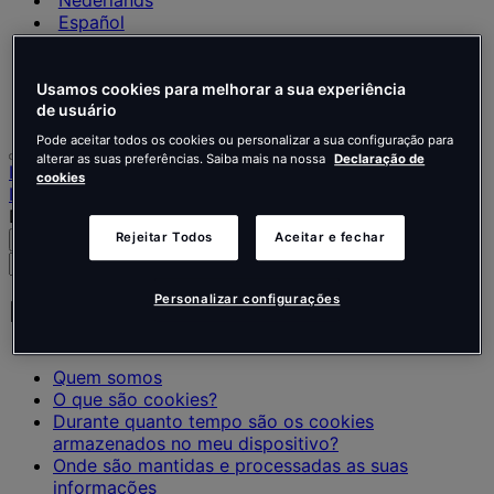
Nederlands
Español
Italiano
Português
Português
Usamos cookies para melhorar a sua experiência
Polski
de usuário
Pode aceitar todos os cookies ou personalizar a sua configuração para
alterar as suas preferências. Saiba mais na nossa
Declaração de
Início
cookies
Informação Legal
Declaração de Cookies
Rejeitar Todos
Aceitar e fechar
Pesquisar
Menu
Pesquise
pessoas,
Personalizar configurações
locais,
Declaração de Cookies
notícias
e
informações
Quem somos
O que são cookies?
Durante quanto tempo são os cookies
armazenados no meu dispositivo?
Onde são mantidas e processadas as suas
informações