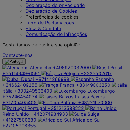
Declaração de privacidade
Declaração de Cookies
Preferências de cookies
Livro de Reclamações
Ética & Conduta
Comunicação de Infracções
Gostaríamos de ouvir a sua opinião
Contacte-nos
Alemanha
+496920032000
Brasil
+55114949-6591
Bélgica
+3225502617
Dubai
+97144266999
Espanha
+34662409255
França
+33149003250
Itália
+390249536400
Luxemburgo
+35246454034
Países Baixos
+31205405405
Polônia
+48221670000
Portugal
+351213583222
Reino Unido
+442074934933
Suiça
+41227500680
África do Sul
+27105908355