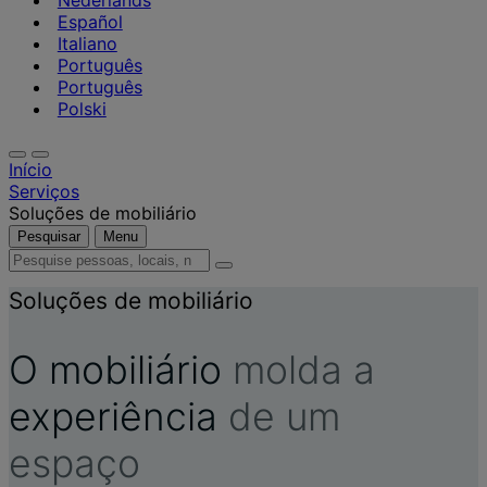
Nederlands
Español
Italiano
Português
Português
Polski
Início
Serviços
Soluções de mobiliário
Pesquisar
Menu
Pesquise
pessoas,
Soluções de mobiliário
locais,
notícias
e
O mobiliário
molda a
informações
experiência
de um
espaço