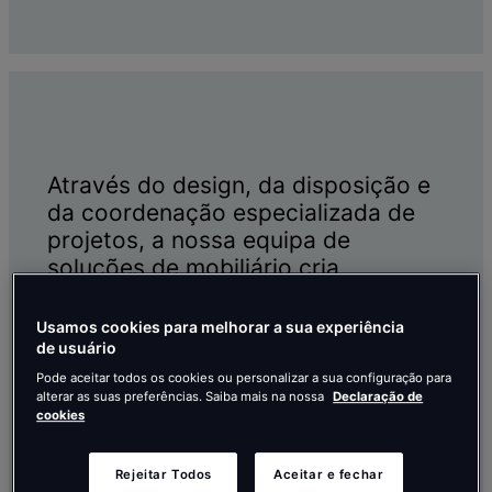
Através do design, da disposição e
da coordenação especializada de
projetos, a nossa equipa de
soluções de mobiliário cria
ambientes bonitos e funcionais que
dão vida ao seu espaço.
Usamos cookies para melhorar a sua experiência
de usuário
O mobiliário molda a experiência de um
Pode aceitar todos os cookies ou personalizar a sua configuração para
espaço. Desde uma cadeira de escritório
alterar as suas preferências. Saiba mais na nossa
Declaração de
ergonómica ao mobiliário que selecionamos
cookies
para diferentes equipas e tarefas, as nossas
soluções de mobiliário estão enraizadas na
nossa paixão em criar espaços vibrantes para
Rejeitar Todos
Aceitar e fechar