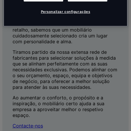
as pessoas trabalharem e viverem melhor.
Seja através de mobiliário de escritório que
Personalizar configurações
apoia o bem-estar e o desempenho ou
mobiliário que define espaços em hotelaria e
retalho, sabemos que um mobiliário
cuidadosamente selecionado cria um lugar
com personalidade e alma.
Tiramos partido da nossa extensa rede de
fabricantes para selecionar soluções à medida
que se alinham perfeitamente com as suas
necessidades exclusivas. Podemos alinhar com
o seu orçamento, espaço, equipa e objetivos
de negócio, para oferecer a melhor solução
para atender às suas necessidades.
Ao aumentar o conforto, o propósito e a
inspiração, o mobiliário certo ajuda a sua
empresa a aproveitar melhor o respetivo
espaço.
Contacte-nos