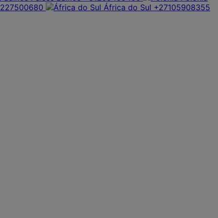
1227500680
África do Sul
+27105908355