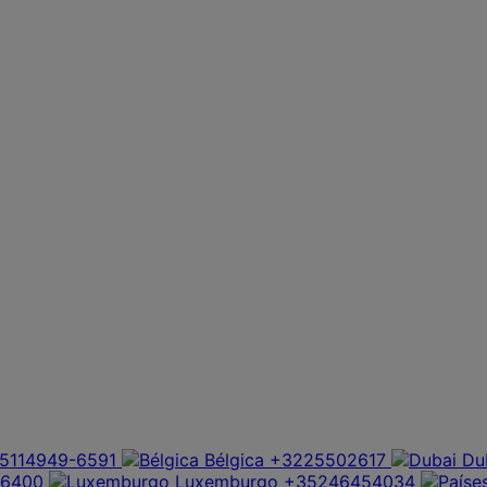
5114949-6591
Bélgica
+3225502617
Du
6400
Luxemburgo
+35246454034