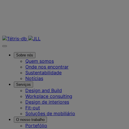
Deixe-nos ajudá
Contacte-nos
Sobre nós
Quem somos
Onde nos encontrar
Sustentabilidade
Notícias
Serviços
Design and Build
Workplace consulting
Design de interiores
Fit-out
Soluções de mobiliário
O nosso trabalho
Portefólio