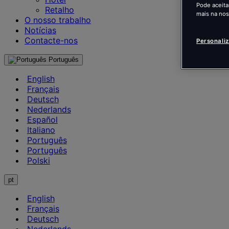
Pode aceita
Retalho
mais na no
O nosso trabalho
Notícias
Contacte-nos
Personali
Português
English
Français
Deutsch
Nederlands
Español
Italiano
Português
Português
Polski
pt
English
Français
Deutsch