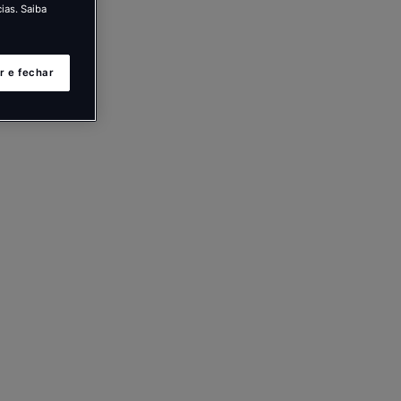
ias. Saiba
r e fechar