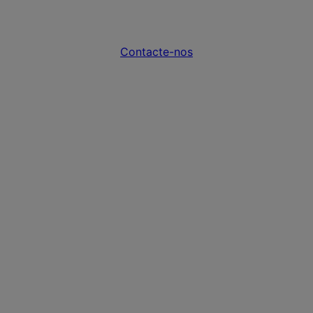
-lo a encontrar a sensaç
Contacte-nos