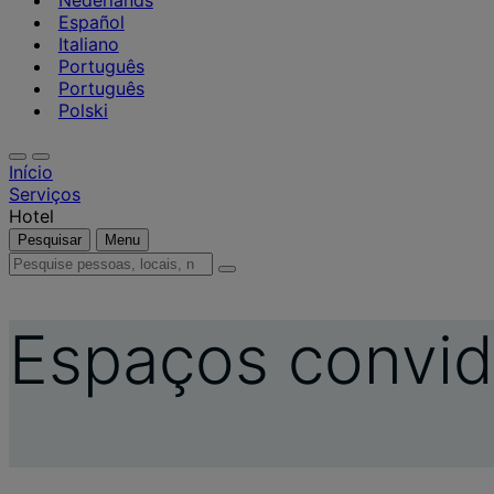
Nederlands
Español
Italiano
Português
Português
Polski
Início
Serviços
Hotel
Pesquisar
Menu
Pesquise
pessoas,
locais,
notícias
Espaços convid
e
informações