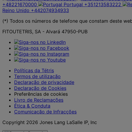
+48221670000
Portugal
+351213583222
Reino Unido
+442074934933
(*) Todos os números de telefone que constam deste web
FITOUTETRIS, SA - Alvará 47950-PUB
Políticas da Tétris
Termos de utilização
Declaração de privacidade
Declaração de Cookies
Preferências de cookies
Livro de Reclamações
Ética & Conduta
Comunicação de Infracções
Copyright 2026 Jones Lang LaSalle IP, Inc