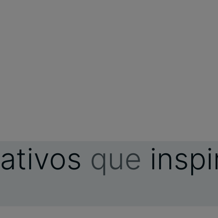
ativos
que
insp