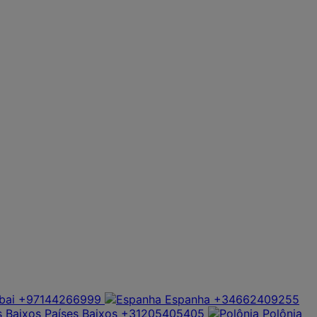
bai
+97144266999
Espanha
+34662409255
Países Baixos
+31205405405
Polônia