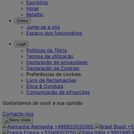
Escritório
Hotel
Retalho
Outros
Junte-se a nós
Espaço dos funcionários
Legal
Políticas da Tétris
Termos de utilização
Declaração de privacidade
Declaração de Cookies
Preferências de cookies
Livro de Reclamações
Ética & Conduta
Comunicação de Infracções
Gostaríamos de ouvir a sua opinião
Contacte-nos
Alemanha
+496920032000
Brasil
+5
França
+33149003250
Itália
+39024953