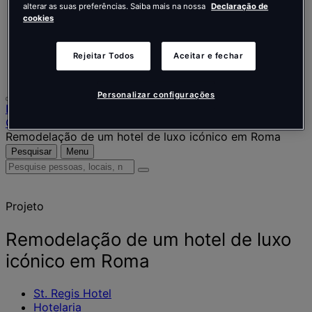
Nederlands
alterar as suas preferências. Saiba mais na nossa
Declaração de
Español
cookies
Italiano
Português
Português
Rejeitar Todos
Aceitar e fechar
Polski
Personalizar configurações
Início
O nosso trabalho
Remodelação de um hotel de luxo icónico em Roma
Pesquisar
Menu
Pesquise
pessoas,
locais,
Projeto
notícias
e
informações
Remodelação de um hotel de luxo
icónico em Roma
St. Regis Hotel
Hotelaria