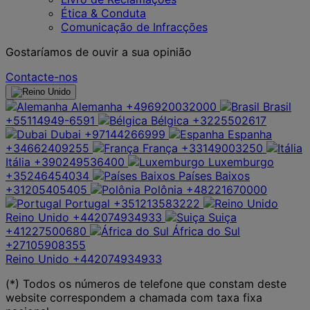
Ética & Conduta
Comunicação de Infracções
Gostaríamos de ouvir a sua opinião
Contacte-nos
Alemanha
+496920032000
Brasil
+55114949-6591
Bélgica
+3225502617
Dubai
+97144266999
Espanha
+34662409255
França
+33149003250
Itália
+390249536400
Luxemburgo
+35246454034
Países Baixos
+31205405405
Polônia
+48221670000
Portugal
+351213583222
Reino Unido
+442074934933
Suiça
+41227500680
África do Sul
+27105908355
Reino Unido
+442074934933
(*) Todos os números de telefone que constam deste
website correspondem a chamada com taxa fixa