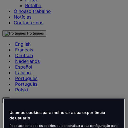
Retalho
O nosso trabalho
Notícias
Contacte-nos
Português
English
Français
Deutsch
Nederlands
Español
Italiano
Português
Português
Polski
pt
English
Usamos cookies para melhorar a sua experiência
Français
de usuário
Deutsch
Pode aceitar todos os cookies ou personalizar a sua configuração para