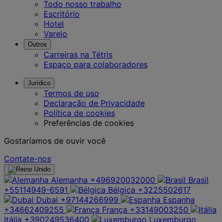
Todo nosso trabalho
Escritório
Hotel
Varejo
Outros
Carreiras na Tétris
Espaço para colaboradores
Jurídico
Termos de uso
Declaração de Privacidade
Política de cookies
Preferências de cookies
Gostaríamos de ouvir você
Contate-nos
Alemanha
+496920032000
Brasil
+55114949-6591
Bélgica
+3225502617
Dubai
+97144266999
Espanha
+34662409255
França
+33149003250
Itália
+390249536400
Luxemburgo