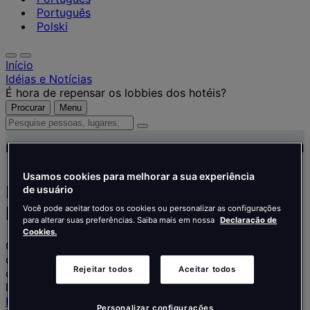
Português
Polski
Início
Idéias e Notícias
É hora de repensar os lobbies dos hotéis?
Procurar
Menu
Pesquise
pessoas,
Insights & News
agosto 30, 2021
lugares,
notícias
e
Usamos cookies para melhorar a sua experiência
É hora de repensar os lobbies dos
de usuário
insights
hotéis?
Você pode aceitar todos os cookies ou personalizar as configurações
para alterar suas preferências. Saiba mais em nossa
Declaração de
Cookies.
Conforme o mundo começa a reabrir após a pandemia
da COVID-19, os hoteleiros precisarão usar todas as
Rejeitar todos
Aceitar todos
oportunidades para recuperar o tempo perdido, e o
lobby pode muito bem ser a chave.
Hotel
Personalizar configurações