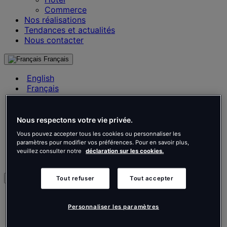
Commerce
Nos réalisations
Tendances et actualités
Nous contacter
Français
English
Français
Deutsch
Nederlands
Español
Nous respectons votre vie privée.
Italiano
Vous pouvez accepter tous les cookies ou personnaliser les
Português
paramètres pour modifier vos préférences. Pour en savoir plus,
Português
veuillez consulter notre
déclaration sur les cookies.
Polski
fr
Tout refuser
Tout accepter
English
Français
Personnaliser les paramètres
Deutsch