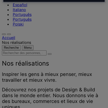
Nederlands
Español
Italiano
Português
Português
Polski
Accueil
Nos réalisations
Recherche
Menu
Rechercher
des
personnes,
Nos réalisations
des
lieux,
Inspirer les gens à mieux penser, mieux
des
travailler et mieux vivre.
actualités
et
Découvrez nos projets de Design & Build
des
dans le monde entier. Nous donnons vie à
informations
des bureaux, commerces et lieux de vie
uniques.