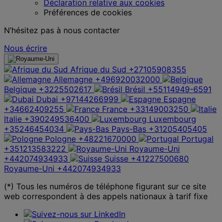
Déclaration relative aux cookies
Préférences de cookies
N’hésitez pas à nous contacter
Nous écrire
Afrique du Sud
+27105908355
Allemagne
+496920032000
Belgique
+3225502617
Brésil
+55114949-6591
Dubai
+97144266999
Espagne
+34662409255
France
+33149003250
Italie
+390249536400
Luxembourg
+35246454034
Pays-Bas
+31205405405
Pologne
+48221670000
Portugal
+351213583222
Royaume-Uni
+442074934933
Suisse
+41227500680
Royaume-Uni
+442074934933
(*) Tous les numéros de téléphone figurant sur ce site
web correspondent à des appels nationaux à tarif fixe