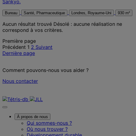
Sankyo.
Bureau
Santé, Pharmaceutique
Londres, Royaume-Uni
930 m²
Aucun résultat trouvé
Désolé : aucune réalisation ne
correspond à vos critères.
Posts
Première page
Précédent
1
2
Suivant
pagination
Dernière page
Comment pouvons-nous vous aider ?
Nous contacter
Nous contacter
À propos de nous
Qui sommes-nous ?
Où nous trouver ?
Développement durable