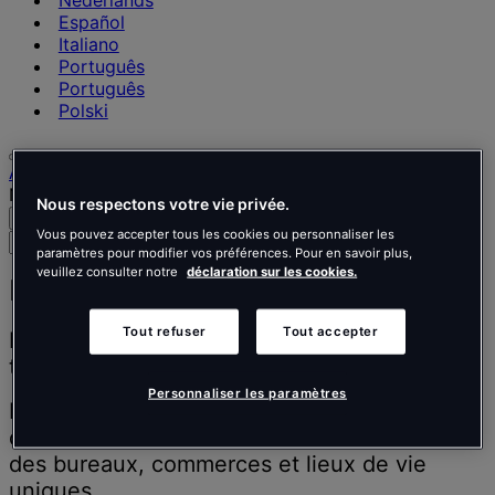
Nederlands
Español
Italiano
Português
Português
Polski
Accueil
Nos réalisations
Nous respectons votre vie privée.
Recherche
Menu
Vous pouvez accepter tous les cookies ou personnaliser les
Rechercher
paramètres pour modifier vos préférences. Pour en savoir plus,
des
veuillez consulter notre
déclaration sur les cookies.
personnes,
Nos réalisations
des
lieux,
Tout refuser
Tout accepter
Inspirer les gens à mieux penser, mieux
des
travailler et mieux vivre.
actualités
et
Personnaliser les paramètres
Découvrez nos projets de Design & Build
des
dans le monde entier. Nous donnons vie à
informations
des bureaux, commerces et lieux de vie
uniques.