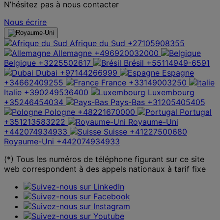
N’hésitez pas à nous contacter
Nous écrire
Afrique du Sud
+27105908355
Allemagne
+496920032000
Belgique
+3225502617
Brésil
+55114949-6591
Dubai
+97144266999
Espagne
+34662409255
France
+33149003250
Italie
+390249536400
Luxembourg
+35246454034
Pays-Bas
+31205405405
Pologne
+48221670000
Portugal
+351213583222
Royaume-Uni
+442074934933
Suisse
+41227500680
Royaume-Uni
+442074934933
(*) Tous les numéros de téléphone figurant sur ce site
web correspondent à des appels nationaux à tarif fixe