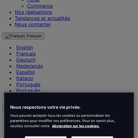
Commerce
Nos réalisations
Tendances et actualités
Nous contacter
Français
English
Français
Deutsch
Nederlands
Español
Italiano
Português
Português
Polski
Nous respectons votre vie privée.
fr
Vous pouvez accepter tous les cookies ou personnaliser les
English
paramètres pour modifier vos préférences. Pour en savoir plus,
Français
veuillez consulter notre
déclaration sur les cookies.
Deutsch