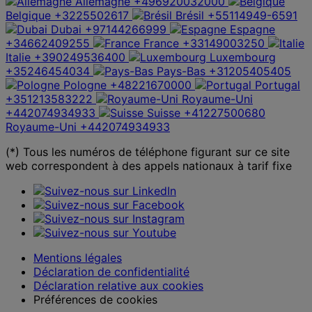
Allemagne
+496920032000
Belgique
+3225502617
Brésil
+55114949-6591
Dubai
+97144266999
Espagne
+34662409255
France
+33149003250
Italie
+390249536400
Luxembourg
+35246454034
Pays-Bas
+31205405405
Pologne
+48221670000
Portugal
+351213583222
Royaume-Uni
+442074934933
Suisse
+41227500680
Royaume-Uni
+442074934933
(*) Tous les numéros de téléphone figurant sur ce site
web correspondent à des appels nationaux à tarif fixe
Mentions légales
Déclaration de confidentialité
Déclaration relative aux cookies
Préférences de cookies