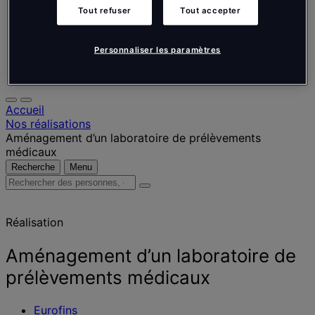
Nederlands
Tout refuser
Tout accepter
Español
Italiano
Português
Personnaliser les paramètres
Português
Polski
Accueil
Nos réalisations
Aménagement d’un laboratoire de prélèvements
médicaux
Recherche
Menu
Rechercher
des
personnes,
Réalisation
des
lieux,
des
Aménagement d’un laboratoire de
actualités
prélèvements médicaux
et
des
informations
Eurofins