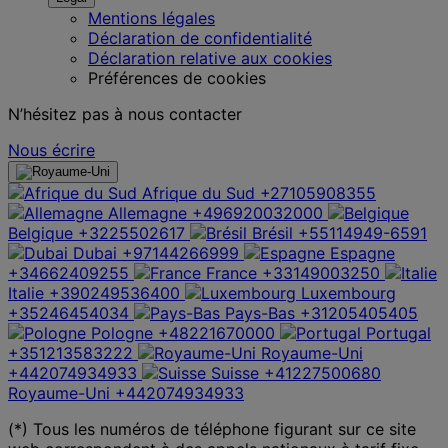
Mentions légales
Déclaration de confidentialité
Déclaration relative aux cookies
Préférences de cookies
N’hésitez pas à nous contacter
Nous écrire
Afrique du Sud
+27105908355
Allemagne
+496920032000
Belgique
+3225502617
Brésil
+55114949-6591
Dubai
+97144266999
Espagne
+34662409255
France
+33149003250
Italie
+390249536400
Luxembourg
+35246454034
Pays-Bas
+31205405405
Pologne
+48221670000
Portugal
+351213583222
Royaume-Uni
+442074934933
Suisse
+41227500680
Royaume-Uni
+442074934933
(*) Tous les numéros de téléphone figurant sur ce site