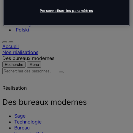
Nederlands
Español
Personnaliser les paramètres
Italiano
Português
Português
Polski
Accueil
Nos réalisations
Des bureaux modernes
Recherche
Menu
Rechercher
des
personnes,
Réalisation
des
lieux,
des
Des bureaux modernes
actualités
et
Sage
des
Technologie
informations
Bureau