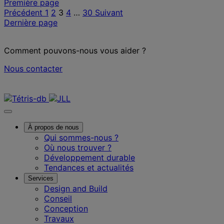
Posts
Première page
Précédent
1
2
3
4
…
30
Suivant
pagination
Dernière page
Comment pouvons-nous vous aider ?
Nous contacter
Nous contacter
À propos de nous
Qui sommes-nous ?
Où nous trouver ?
Développement durable
Tendances et actualités
Services
Design and Build
Conseil
Conception
Travaux