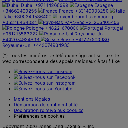
Dubai
+97144266999
Espagne
+34662409255
France
+33149003250
Italie
+390249536400
Luxembourg
+35246454034
Pays-Bas
+31205405405
Pologne
+48221670000
Portugal
+351213583222
Royaume-Uni
+442074934933
Suisse
+41227500680
Royaume-Uni
+442074934933
(*) Tous les numéros de téléphone figurant sur ce site
web correspondent à des appels nationaux à tarif fixe
Mentions légales
Déclaration de confidentialité
Déclaration relative aux cookies
Préférences de cookies
Copyright 2026 Jones Lang LaSalle IP, Inc