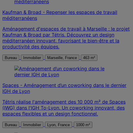
Kaufman & Broad - Repenser les espaces de travail
méditerranéens
Aménagement d'espaces de travail à Marseille : le projet
Kaufman & Broad par Tétris. Découvrez un design
méditerranéen innovant, favorisant le bien-être et la
productivité des équipes.
Bureau
Immobilier
Marseille, France
463 m²
Spaces - Aménagement d’un coworking dans le dernier
IGH de Lyon
Tétris réalise l'aménagement des 10 000 m² de Spaces
(IWG) dans l'IGH To-Lyon. Un coworking innovant, des
espaces flexibles et un design fonctionnel.
Bureau
Immobilier
Lyon, France
1000 m²