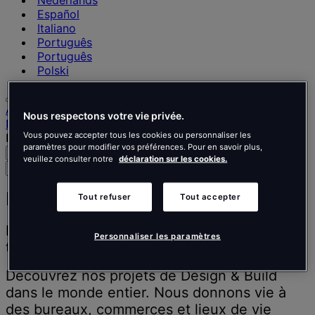
Nederlands
Español
Italiano
Português
Português
Polski
Accueil
Nous respectons votre vie privée.
Nos réalisations
Vous pouvez accepter tous les cookies ou personnaliser les
Page 3
paramètres pour modifier vos préférences. Pour en savoir plus,
Recherche
Menu
veuillez consulter notre
déclaration sur les cookies.
Rechercher
des
personnes,
Nos réalisations
Tout refuser
Tout accepter
des
lieux,
Inspirer les gens à mieux penser, mieux
des
Personnaliser les paramètres
travailler et mieux vivre.
actualités
et
Découvrez nos projets de Design & Build
des
dans le monde entier. Nous donnons vie à
informations
des bureaux, commerces et lieux de vie