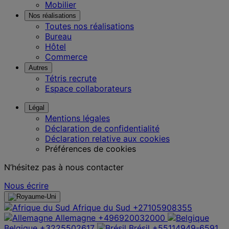
Mobilier
Nos réalisations
Toutes nos réalisations
Bureau
Hôtel
Commerce
Autres
Tétris recrute
Espace collaborateurs
Légal
Mentions légales
Déclaration de confidentialité
Déclaration relative aux cookies
Préférences de cookies
N’hésitez pas à nous contacter
Nous écrire
Afrique du Sud
+27105908355
Allemagne
+496920032000
Belgique
+3225502617
Brésil
+55114949-6591