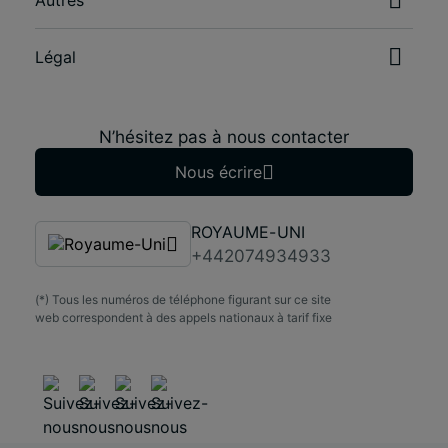
Autres
Légal
N’hésitez pas à nous contacter
Nous écrire
ROYAUME-UNI
+442074934933
(*) Tous les numéros de téléphone figurant sur ce site
web correspondent à des appels nationaux à tarif fixe