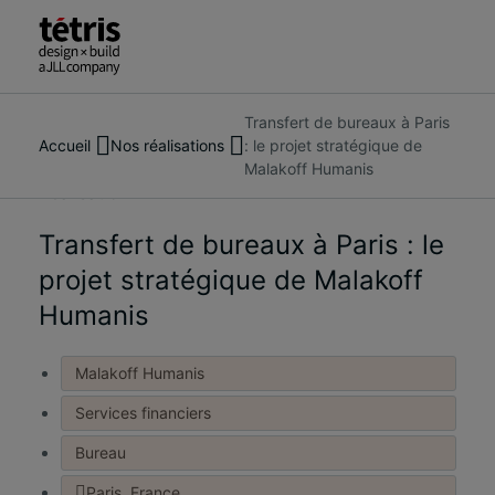
Transfert de bureaux à Paris
Rechercher
À propos de nous
Accueil
Nos réalisations
: le projet stratégique de
des
Services
Malakoff Humanis
personnes,
Nos réalisations
Réalisation
des
Tendances et actualités
lieux,
Transfert de bureaux à Paris : le
Nous contacter
des
projet stratégique de Malakoff
actualités
Humanis
et
des
informations
Malakoff Humanis
Services financiers
Bureau
Paris, France