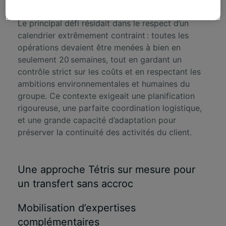
répartie entre les sites de Cadran et Chevaleret.
Le principal défi résidait dans le respect d’un
calendrier extrêmement contraint : toutes les
opérations devaient être menées à bien en
seulement 20 semaines, tout en gardant un
contrôle strict sur les coûts et en respectant les
ambitions environnementales et humaines du
groupe. Ce contexte exigeait une planification
rigoureuse, une parfaite coordination logistique,
et une grande capacité d’adaptation pour
préserver la continuité des activités du client.
Une approche Tétris sur mesure pour
un transfert sans accroc
Mobilisation d’expertises
complémentaires