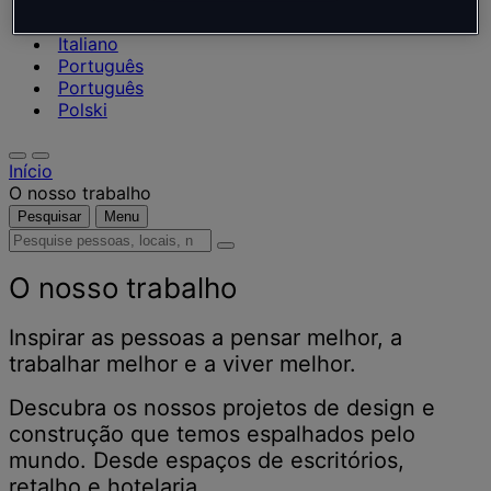
Nederlands
Español
Italiano
Português
Português
Polski
Início
O nosso trabalho
Pesquisar
Menu
Pesquise
pessoas,
locais,
O nosso trabalho
notícias
e
Inspirar as pessoas a pensar melhor, a
informações
trabalhar melhor e a viver melhor.
Descubra os nossos projetos de design e
construção que temos espalhados pelo
mundo. Desde espaços de escritórios,
retalho e hotelaria.