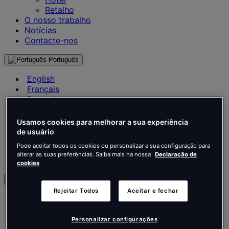
Retalho
O nosso trabalho
Notícias
Contacte-nos
Português
English
Français
Deutsch
Nederlands
Español
Usamos cookies para melhorar a sua experiência
Italiano
de usuário
Português
Pode aceitar todos os cookies ou personalizar a sua configuração para
Português
alterar as suas preferências. Saiba mais na nossa
Declaração de
Polski
cookies
pt
Rejeitar Todos
Aceitar e fechar
English
Français
Deutsch
Personalizar configurações