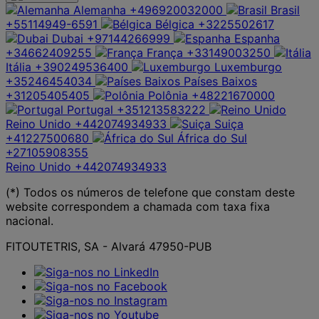
Alemanha
+496920032000
Brasil
+55114949-6591
Bélgica
+3225502617
Dubai
+97144266999
Espanha
+34662409255
França
+33149003250
Itália
+390249536400
Luxemburgo
+35246454034
Países Baixos
+31205405405
Polônia
+48221670000
Portugal
+351213583222
Reino Unido
+442074934933
Suiça
+41227500680
África do Sul
+27105908355
Reino Unido
+442074934933
(*) Todos os números de telefone que constam deste
website correspondem a chamada com taxa fixa
nacional.
FITOUTETRIS, SA - Alvará 47950-PUB