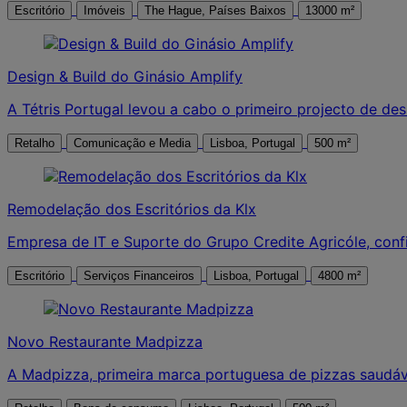
Escritório
Imóveis
The Hague, Países Baixos
13000 m²
Design & Build do Ginásio Amplify
A Tétris Portugal levou a cabo o primeiro projecto de de
Retalho
Comunicação e Media
Lisboa, Portugal
500 m²
Remodelação dos Escritórios da Klx
Empresa de IT e Suporte do Grupo Credite Agricóle, confio
Escritório
Serviços Financeiros
Lisboa, Portugal
4800 m²
Novo Restaurante Madpizza
A Madpizza, primeira marca portuguesa de pizzas saudá