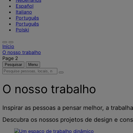
Nederlands
Español
Italiano
Português
Português
Polski
Início
O nosso trabalho
Page 2
Pesquisar
Menu
Pesquise
pessoas,
locais,
O nosso trabalho
notícias
e
informações
Inspirar as pessoas a pensar melhor, a trabalha
Descubra os nossos projetos de design e cons