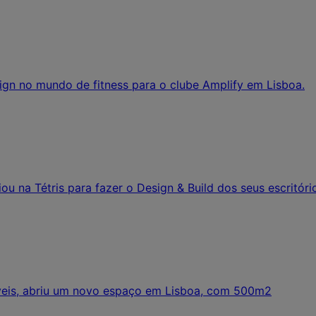
sign no mundo de fitness para o clube Amplify em Lisboa.
u na Tétris para fazer o Design & Build dos seus escritóri
veis, abriu um novo espaço em Lisboa, com 500m2