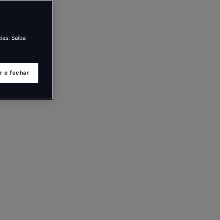
ias. Saiba
r e fechar