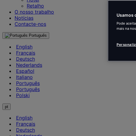
Retalho
O nosso trabalho
Usamos c
Notícias
Contacte-nos
Pode aceita
mais na no
Português
Personali
English
Français
Deutsch
Nederlands
Español
Italiano
Português
Português
Polski
pt
English
Français
Deutsch