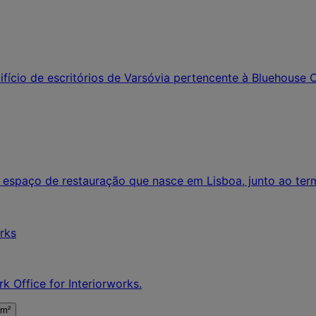
fício de escritórios de Varsóvia pertencente à Bluehouse C
 espaço de restauração que nasce em Lisboa, junto ao term
k Office for Interiorworks.
 m²