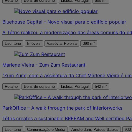
Retalho
Bens de consumo
Lisboa, Portugal
500 m²
Bluehouse Capital - Novo visual para o edifício popular
A Tétris realizou a modernização das áreas comuns do edi
Escritório
Imóveis
Varsóvia, Polônia
390 m²
Marlene Vieira - Zum Zum Restaurant
"Zum Zum“, com a assinatura da Chef Marlene Vieira é um
Retalho
Bens de consumo
Lisboa, Portugal
542 m²
ParkOffice – A walk through the park of Interiorworks
Tétris creates a sustainable BREEAM and Well certified Par
Escritório
Comunicação e Media
Amsterdam, Países Baixos
930