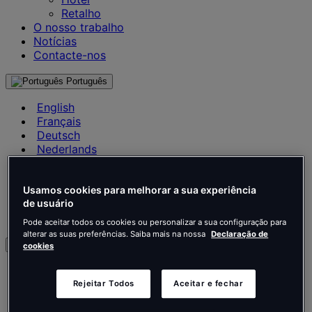
Retalho
O nosso trabalho
Notícias
Contacte-nos
Português
English
Français
Deutsch
Nederlands
Español
Italiano
Usamos cookies para melhorar a sua experiência
Português
de usuário
Português
Polski
Pode aceitar todos os cookies ou personalizar a sua configuração para
alterar as suas preferências. Saiba mais na nossa
Declaração de
pt
cookies
English
Français
Rejeitar Todos
Aceitar e fechar
Deutsch