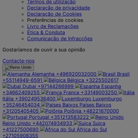
Termos de utilização
Declaração de privacidade
Declaração de Cookies
Preferências de cookies
Livro de Reclamações
Ética & Conduta
Comunicação de Infracções
Gostaríamos de ouvir a sua opinião
Contacte-nos
Alemanha
+496920032000
Brasil
+55114949-6591
Bélgica
+3225502617
Dubai
+97144266999
Espanha
+34662409255
França
+33149003250
Itália
+390249536400
Luxemburgo
+35246454034
Países Baixos
+31205405405
Polônia
+48221670000
Portugal
+351213583222
Reino Unido
+442074934933
Suiça
+41227500680
África do Sul
+27105908355