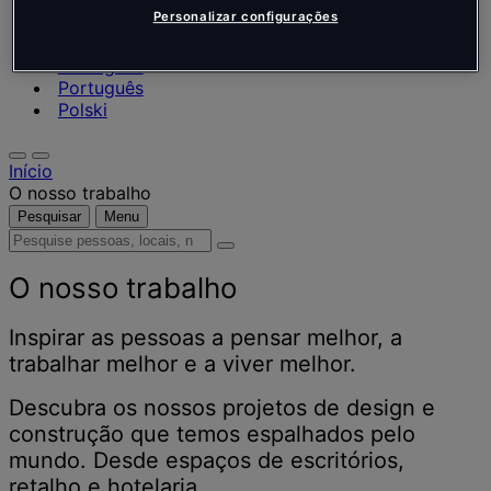
Nederlands
Personalizar configurações
Español
Italiano
Português
Português
Polski
Início
O nosso trabalho
Pesquisar
Menu
Pesquise
pessoas,
locais,
O nosso trabalho
notícias
e
Inspirar as pessoas a pensar melhor, a
informações
trabalhar melhor e a viver melhor.
Descubra os nossos projetos de design e
construção que temos espalhados pelo
mundo. Desde espaços de escritórios,
retalho e hotelaria.