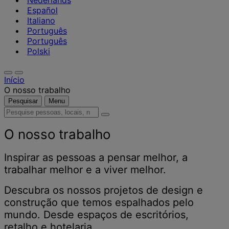
Nederlands
Español
Italiano
Português
Português
Polski
Início
O nosso trabalho
Pesquisar
Menu
Pesquise
pessoas,
locais,
O nosso trabalho
notícias
e
Inspirar as pessoas a pensar melhor, a
informações
trabalhar melhor e a viver melhor.
Descubra os nossos projetos de design e
construção que temos espalhados pelo
mundo. Desde espaços de escritórios,
retalho e hotelaria.