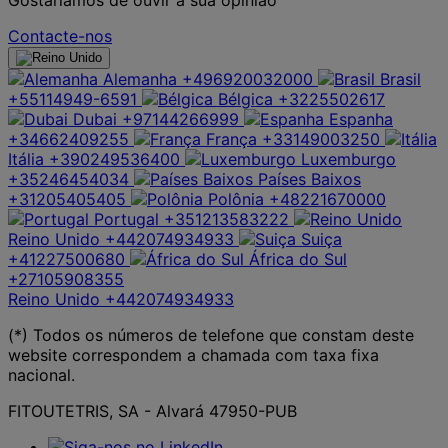
Contacte-nos
Alemanha
+496920032000
Brasil
+55114949-6591
Bélgica
+3225502617
Dubai
+97144266999
Espanha
+34662409255
França
+33149003250
Itália
+390249536400
Luxemburgo
+35246454034
Países Baixos
+31205405405
Polônia
+48221670000
Portugal
+351213583222
Reino Unido
+442074934933
Suiça
+41227500680
África do Sul
+27105908355
Reino Unido
+442074934933
(*) Todos os números de telefone que constam deste
website correspondem a chamada com taxa fixa
nacional.
FITOUTETRIS, SA - Alvará 47950-PUB