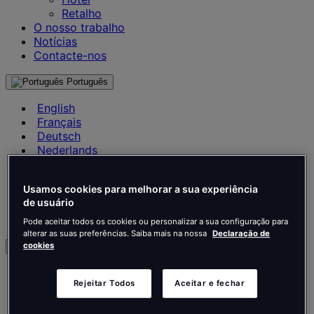
Retalho
O nosso trabalho
Notícias
Contacte-nos
Português
English
Français
Deutsch
Nederlands
Español
Italiano
Usamos cookies para melhorar a sua experiência
Português
de usuário
Português
Polski
Pode aceitar todos os cookies ou personalizar a sua configuração para
alterar as suas preferências. Saiba mais na nossa
Declaração de
cookies
pt
English
Rejeitar Todos
Aceitar e fechar
Français
Deutsch