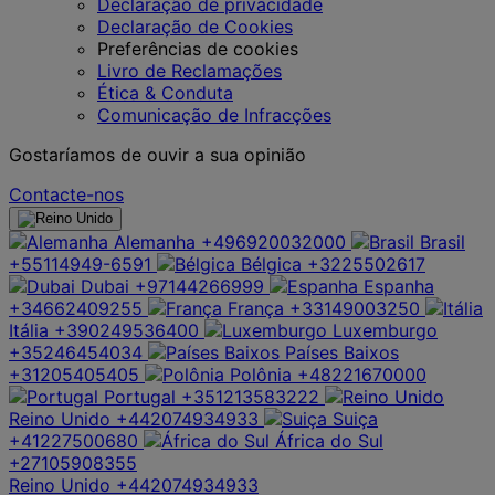
Declaração de privacidade
Declaração de Cookies
Preferências de cookies
Livro de Reclamações
Ética & Conduta
Comunicação de Infracções
Gostaríamos de ouvir a sua opinião
Contacte-nos
Alemanha
+496920032000
Brasil
+55114949-6591
Bélgica
+3225502617
Dubai
+97144266999
Espanha
+34662409255
França
+33149003250
Itália
+390249536400
Luxemburgo
+35246454034
Países Baixos
+31205405405
Polônia
+48221670000
Portugal
+351213583222
Reino Unido
+442074934933
Suiça
+41227500680
África do Sul
+27105908355
Reino Unido
+442074934933