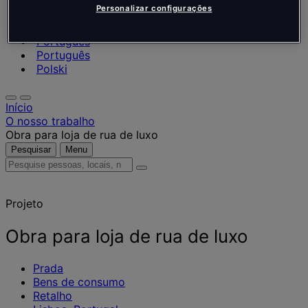
Nederlands
Personalizar configurações
Español
Italiano
Português
Português
Polski
Início
O nosso trabalho
Obra para loja de rua de luxo
Pesquisar
Menu
Pesquise
pessoas,
locais,
Projeto
notícias
e
informações
Obra para loja de rua de luxo
Prada
Bens de consumo
Retalho