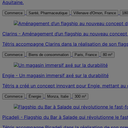
Aquitaine.
Commerce
Santé, Pharmaceutique
Villenave d'Ornon, France
180
Clarins - Aménagement d’un flagship au nouveau concept
Tétris accompagne Clarins dans la réalisation de son fla
Commerce
Biens de consommation
Paris, France
80 m²
Engie - Un magasin immersif axé sur la durabilité
Tétris a créé un concept innovant pour Engie, mettant au ce
Commerce
Énergie
Monza, Italie
300 m²
Picadeli - Flagship du Bar à Salade qui révolutionne le fa
Tétris accompagne Picadeli dans la réalisation de son pr