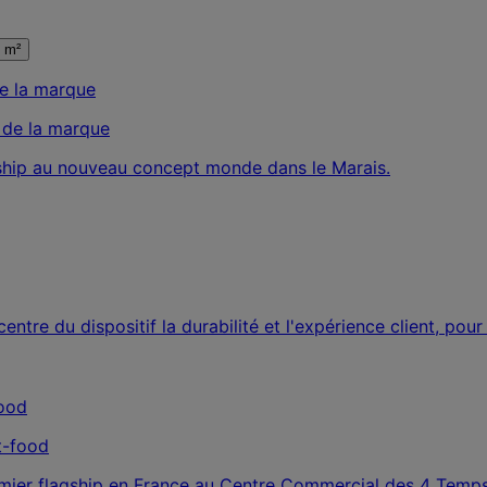
 m²
 de la marque
gship au nouveau concept monde dans le Marais.
ntre du dispositif la durabilité et l'expérience client, pour
st-food
emier flagship en France au Centre Commercial des 4 Temps