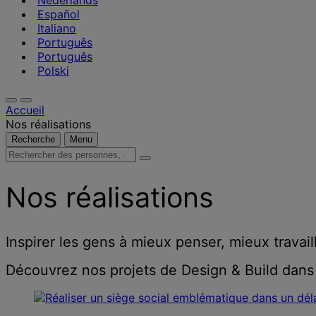
Nederlands
Español
Italiano
Português
Português
Polski
Accueil
Nos réalisations
Recherche
Menu
Rechercher
des
personnes,
Nos réalisations
des
lieux,
des
actualités
Inspirer les gens à mieux penser, mieux travail
et
des
Découvrez nos projets de Design & Build dans
informations