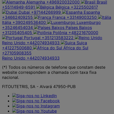
Alemanha
+496920032000
Brasil
+55114949-6591
Bélgica
+3225502617
Dubai
+97144266999
Espanha
+34662409255
França
+33149003250
Itália
+390249536400
Luxemburgo
+35246454034
Países Baixos
+31205405405
Polônia
+48221670000
Portugal
+351213583222
Reino Unido
+442074934933
Suiça
+41227500680
África do Sul
+27105908355
Reino Unido
+442074934933
(*) Todos os números de telefone que constam deste
website correspondem a chamada com taxa fixa
nacional.
FITOUTETRIS, SA - Alvará 47950-PUB