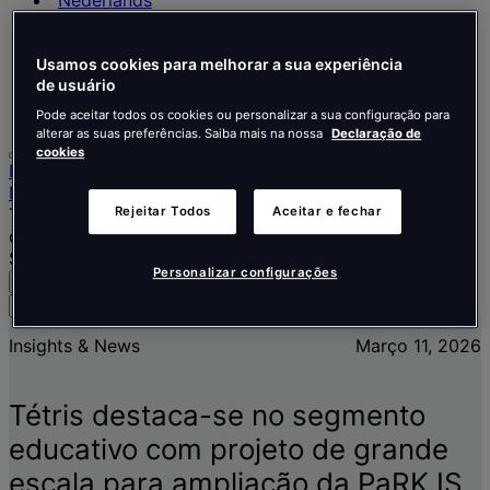
Nederlands
Español
Italiano
Usamos cookies para melhorar a sua experiência
Português
de usuário
Português
Polski
Pode aceitar todos os cookies ou personalizar a sua configuração para
alterar as suas preferências. Saiba mais na nossa
Declaração de
cookies
Início
Notícias
Rejeitar Todos
Aceitar e fechar
Tétris destaca-se no segmento educativo com projeto
de grande escala para ampliação da PaRK IS Alfragide
School
Personalizar configurações
Pesquisar
Menu
Pesquise
pessoas,
Insights & News
Março 11, 2026
locais,
notícias
e
Tétris destaca-se no segmento
informações
educativo com projeto de grande
escala para ampliação da PaRK IS