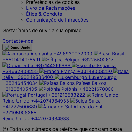
Preferências de cookies
Livro de Reclamações
Ética & Conduta
Comunicação de Infracções
Gostaríamos de ouvir a sua opinião
Contacte-nos
Alemanha
+496920032000
Brasil
+55114949-6591
Bélgica
+3225502617
Dubai
+97144266999
Espanha
+34662409255
França
+33149003250
Itália
+390249536400
Luxemburgo
+35246454034
Países Baixos
+31205405405
Polônia
+48221670000
Portugal
+351213583222
Reino Unido
+442074934933
Suiça
+41227500680
África do Sul
+27105908355
Reino Unido
+442074934933
(*) Todos os números de telefone que constam deste