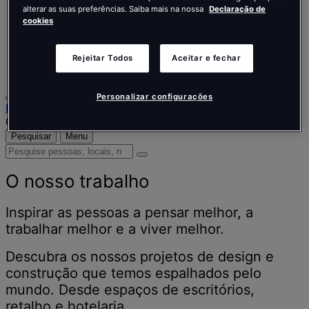
Nederlands
alterar as suas preferências. Saiba mais na nossa
Declaração de
Español
cookies
Italiano
Português
Português
Rejeitar Todos
Aceitar e fechar
Polski
Personalizar configurações
Início
O nosso trabalho
Pesquisar
Menu
Pesquise
pessoas,
locais,
O nosso trabalho
notícias
e
Inspirar as pessoas a pensar melhor, a
informações
trabalhar melhor e a viver melhor.
Descubra os nossos projetos de design e
construção que temos espalhados pelo
mundo. Desde espaços de escritórios,
retalho e hotelaria.