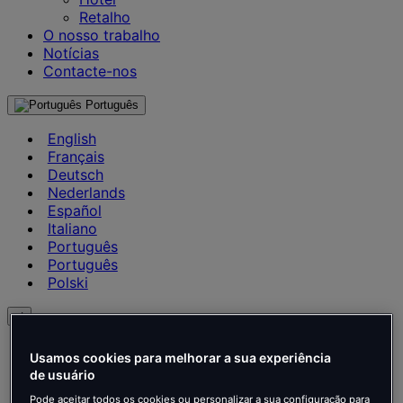
Retalho
O nosso trabalho
Notícias
Contacte-nos
Português
English
Français
Deutsch
Nederlands
Español
Italiano
Português
Português
Polski
pt
English
Usamos cookies para melhorar a sua experiência
Français
de usuário
Deutsch
Pode aceitar todos os cookies ou personalizar a sua configuração para