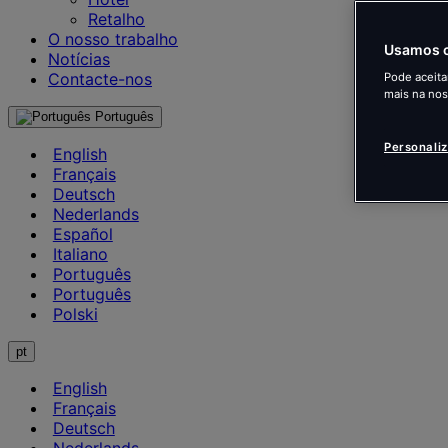
Retalho
O nosso trabalho
Usamos c
Notícias
Contacte-nos
Pode aceita
mais na no
Português
Personali
English
Français
Deutsch
Nederlands
Español
Italiano
Português
Português
Polski
pt
English
Français
Deutsch