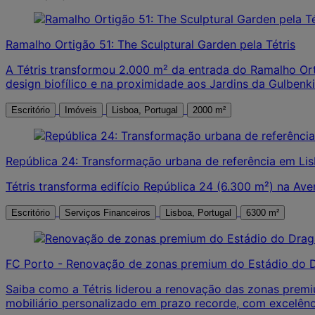
Ramalho Ortigão 51: The Sculptural Garden pela Tétris
A Tétris transformou 2.000 m² da entrada do Ramalho Orti
design biofílico e na proximidade aos Jardins da Gulbenki
Escritório
Imóveis
Lisboa, Portugal
2000 m²
República 24: Transformação urbana de referência em Li
Tétris transforma edifício República 24 (6.300 m²) na Av
Escritório
Serviços Financeiros
Lisboa, Portugal
6300 m²
FC Porto - Renovação de zonas premium do Estádio do D
Saiba como a Tétris liderou a renovação das zonas pre
mobiliário personalizado em prazo recorde, com excelênci