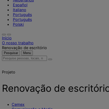
Nederlands
Español
Italiano
Português
Português
Polski
Início
O nosso trabalho
Renovação de escritório
Pesquisar
Menu
Pesquise
pessoas,
locais,
Projeto
notícias
e
informações
Renovação de escritóri
Cemex