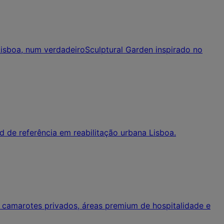
Lisboa, num verdadeiroSculptural Garden inspirado no
d de referência em reabilitação urbana Lisboa.
camarotes privados, áreas premium de hospitalidade e