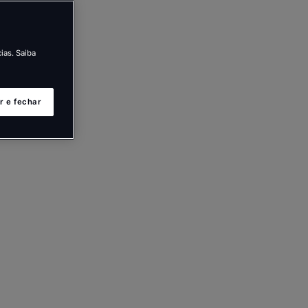
ias. Saiba
r e fechar