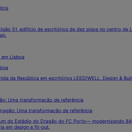
gão 51, edifício de escritórios de dez pisos no centro de 
an.
sboa
enida da República em escritórios LEED/WELL. Design & Buil
ragão: Uma transformação de referência
mium do Estádio do Dragão do FC Porto— modernizando 84 
a em design e fit-out.