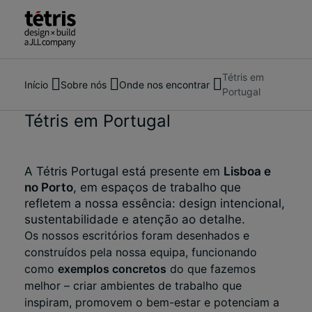
Tétris em
Pesquise
Sobre nós
Início
Sobre nós
Onde nos encontrar
Portugal
pessoas,
Serviços
locais,
O nosso trabalho
Tétris em Portugal
notícias
Notícias
e
Contacte-nos
informações
A Tétris Portugal está presente em
Lisboa e
no Porto
, em espaços de trabalho que
refletem a nossa essência: design intencional,
sustentabilidade e atenção ao detalhe.
Os nossos escritórios foram desenhados e
construídos pela nossa equipa, funcionando
como
exemplos concretos
do que fazemos
melhor – criar ambientes de trabalho que
inspiram, promovem o bem-estar e potenciam a