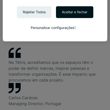
+351213583222
Rejeitar Todos
Aceitar e fechar
Tétris Porto
ICON Tower, R. Direita de Francos165, 4100-211
Porto, Portugal
Personalizar configurações
+351213583222
Na Tétris, acreditamos que os espaços têm o
poder de definir marcas, inspirar pessoas e
transformar organizações. É esse impacto que
procuramos em cada projeto.
Carlos Cardoso
Managing Director, Portugal