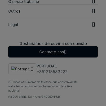
O nosso trabalho
Outros
Legal
Gostaríamos de ouvir a sua opinião
Contacte-nos
PORTUGAL
+351213583222
(*) Todos os números de telefone que constam deste
website correspondem a chamada com taxa fixa
nacional.
FITOUTETRIS, SA - Alvará 47950-PUB