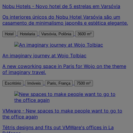
Nobu Hotels - Novo hotel de 5 estrelas em Varsóvia
Os interiores únicos do Nobu Hotel Varsóvia são um
casamento de minimalismo japonês e estética elegante.
Hotel
Hotelaria
Varsóvia, Polônia
3600 m²
An imaginary journey at Wojo Tolbiac
A new coworking space in Paris for Wojo on the theme
of imaginary travel.
Escritório
Imóveis
Paris, França
7500 m²
VMware - New spaces to make people want to go to
the office again
Tétris designs and fits out VMWare's offices in La