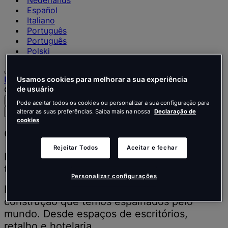
Nederlands
Español
Italiano
Português
Português
Polski
Início
Usamos cookies para melhorar a sua experiência
O nosso trabalho
de usuário
Pesquisar
Menu
Pode aceitar todos os cookies ou personalizar a sua configuração para
Pesquise
alterar as suas preferências. Saiba mais na nossa
Declaração de
pessoas,
cookies
locais,
O nosso trabalho
notícias
Rejeitar Todos
Aceitar e fechar
e
Inspirar as pessoas a pensar melhor, a
informações
trabalhar melhor e a viver melhor.
Personalizar configurações
Descubra os nossos projetos de design e
construção que temos espalhados pelo
mundo. Desde espaços de escritórios,
retalho e hotelaria.