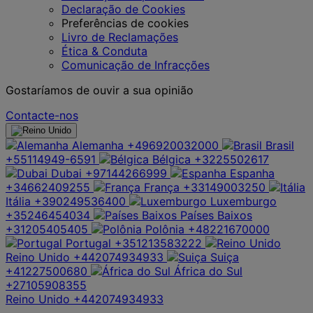
Declaração de Cookies
Preferências de cookies
Livro de Reclamações
Ética & Conduta
Comunicação de Infracções
Gostaríamos de ouvir a sua opinião
Contacte-nos
Alemanha
+496920032000
Brasil
+55114949-6591
Bélgica
+3225502617
Dubai
+97144266999
Espanha
+34662409255
França
+33149003250
Itália
+390249536400
Luxemburgo
+35246454034
Países Baixos
+31205405405
Polônia
+48221670000
Portugal
+351213583222
Reino Unido
+442074934933
Suiça
+41227500680
África do Sul
+27105908355
Reino Unido
+442074934933