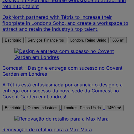
Oak North - Fun and flexible workspace to attract and
retain top talent
OakNorth partnered with Tétris to increase their
floorplate in London’s Soho, and create a workspace to
attract and retain the industry’s top talent.
Escritório
Serviços Financeiros
London, Reino Unido
685 m²
Comcast - Design e entrega com sucesso no Covent
Garden em Londres
A Tétris está entusiasmada por anunciar o design e a
entrega com sucesso da nova sede da Comcast no
Covent Garden em Londres!
Escritório
Outras Indústrias
Londres, Reino Unido
1450 m²
Renovação de retalho para a Max Mara