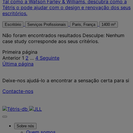
Tal como a Watson Farley & Williams, descubra como a
Tétris o pode ajudar com o design e renovação dos seus
escritórios.
Escritório
Serviços Profissionais
Paris, França
1400 m²
Não foram encontrados resultados
Desculpe: Nenhum
case study corresponde aos seus critérios.
Posts
Primeira página
Anterior
1
2
…
4
Seguinte
pagination
Última página
Deixe-nos ajudá-lo a encontrar a sensação certa para si
Contacte-nos
Contacte-nos
Sobre nós
Quem somos