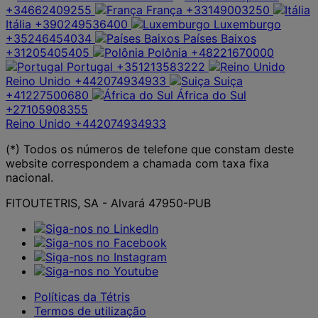
+34662409255
França
+33149003250
Itália
+390249536400
Luxemburgo
+35246454034
Países Baixos
+31205405405
Polônia
+48221670000
Portugal
+351213583222
Reino Unido
+442074934933
Suiça
+41227500680
África do Sul
+27105908355
Reino Unido
+442074934933
(*) Todos os números de telefone que constam deste
website correspondem a chamada com taxa fixa
nacional.
FITOUTETRIS, SA - Alvará 47950-PUB
Políticas da Tétris
Termos de utilização