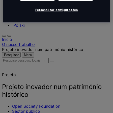
Nederlands
Español
Italiano
Personalizar configurações
Português
Português
Polski
Início
O nosso trabalho
Projeto inovador num património histórico
Pesquisar
Menu
Pesquise
pessoas,
locais,
Projeto
notícias
e
informações
Projeto inovador num património
histórico
Open Society Foundation
Sector público