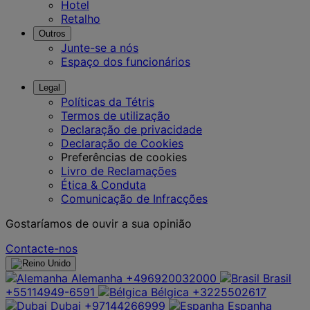
Hotel
Retalho
Outros
Junte-se a nós
Espaço dos funcionários
Legal
Políticas da Tétris
Termos de utilização
Declaração de privacidade
Declaração de Cookies
Preferências de cookies
Livro de Reclamações
Ética & Conduta
Comunicação de Infracções
Gostaríamos de ouvir a sua opinião
Contacte-nos
Alemanha
+496920032000
Brasil
+55114949-6591
Bélgica
+3225502617
Dubai
+97144266999
Espanha