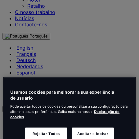
Retalho
O nosso trabalho
Notícias
Contacte-nos
Português
English
Français
Deutsch
Nederlands
Español
Italiano
Português
Português
Usamos cookies para melhorar a sua experiência
Polski
de usuário
Pode aceitar todos os cookies ou personalizar a sua configuração para
pt
alterar as suas preferências. Saiba mais na nossa
Declaração de
cookies
English
Français
Deutsch
Rejeitar Todos
Aceitar e fechar