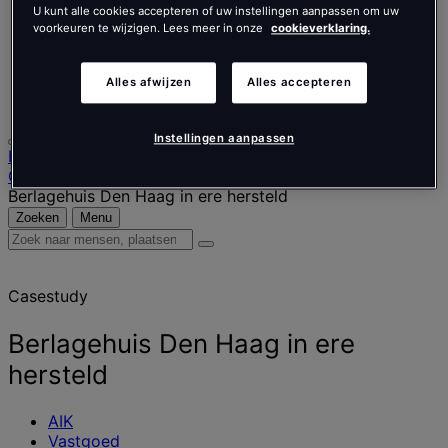
Nederlands
U kunt alle cookies accepteren of uw instellingen aanpassen om uw
Español
voorkeuren te wijzigen. Lees meer in onze
cookieverklaring.
Italiano
Português
Português
Alles afwijzen
Alles accepteren
Polski
Instellingen aanpassen
Homepage
Onze werkzaamheden
Berlagehuis Den Haag in ere hersteld
Zoeken
Menu
Zoek
naar
mensen,
Casestudy
plaatsen,
nieuws
en
Berlagehuis Den Haag in ere
inzichten
hersteld
AIK
Vastgoed