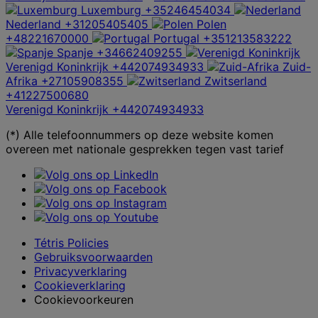
Luxemburg
+35246454034
Nederland
+31205405405
Polen
+48221670000
Portugal
+351213583222
Spanje
+34662409255
Verenigd Koninkrijk
+442074934933
Zuid-
Afrika
+27105908355
Zwitserland
+41227500680
Verenigd Koninkrijk
+442074934933
(*) Alle telefoonnummers op deze website komen
overeen met nationale gesprekken tegen vast tarief
Tétris Policies
Gebruiksvoorwaarden
Privacyverklaring
Cookieverklaring
Cookievoorkeuren