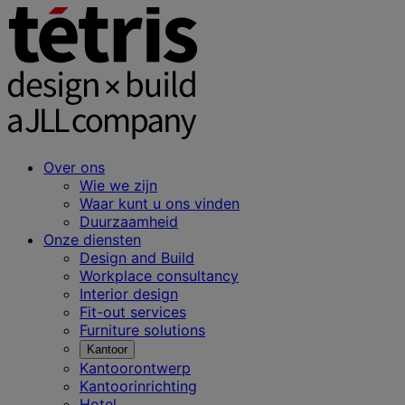
Over ons
Wie we zijn
Waar kunt u ons vinden
Duurzaamheid
Onze diensten
Design and Build
Workplace consultancy
Interior design
Fit-out services
Furniture solutions
Kantoor
Kantoorontwerp
Kantoorinrichting
Hotel