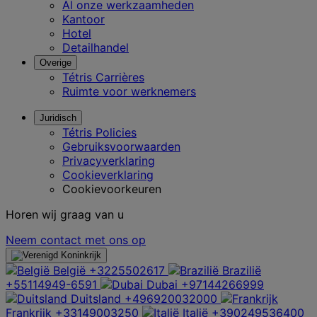
Al onze werkzaamheden
Kantoor
Hotel
Detailhandel
Overige
Tétris Carrières
Ruimte voor werknemers
Juridisch
Tétris Policies
Gebruiksvoorwaarden
Privacyverklaring
Cookieverklaring
Cookievoorkeuren
Horen wij graag van u
Neem contact met ons op
België
+3225502617
Brazilië
+55114949-6591
Dubai
+97144266999
Duitsland
+496920032000
Frankrijk
+33149003250
Italië
+390249536400